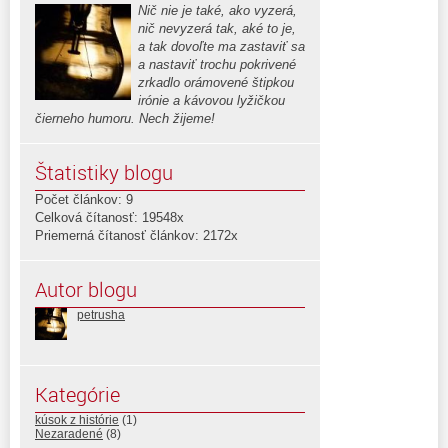
Nič nie je také, ako vyzerá,
nič nevyzerá tak, aké to je,
a tak dovoľte ma zastaviť sa
a nastaviť trochu pokrivené
zrkadlo orámovené štipkou
irónie a kávovou lyžičkou
čierneho humoru. Nech žijeme!
Štatistiky blogu
Počet článkov: 9
Celková čítanosť: 19548x
Priemerná čítanosť článkov: 2172x
Autor blogu
petrusha
Kategórie
kúsok z histórie
(1)
Nezaradené
(8)