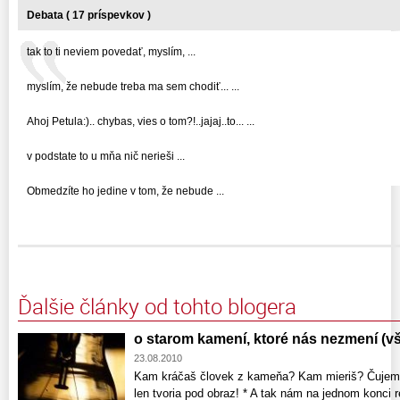
Debata ( 17 príspevkov )
tak to ti neviem povedať, myslím, ...
myslím, že nebude treba ma sem chodiť... ...
Ahoj Petula:).. chybas, vies o tom?!..jajaj..to... ...
v podstate to u mňa nič nerieši ...
Obmedzíte ho jedine v tom, že nebude ...
Ďalšie články od tohto blogera
o starom kamení, ktoré nás nezmení (v
23.08.2010
Kam kráčaš človek z kameňa? Kam mieriš? Čujem 
len tvoria pod obraz! * A tak nám na jednom konci 