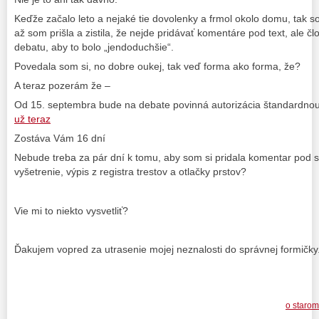
Keďže začalo leto a nejaké tie dovolenky a frmol okolo domu, tak s
až som prišla a zistila, že nejde pridávať komentáre pod text, ale čl
debatu, aby to bolo „jendoduchšie“.
Povedala som si, no dobre oukej, tak veď forma ako forma, že?
A teraz pozerám že –
Od 15. septembra bude na debate povinná autorizácia štandardn
už teraz
Zostáva Vám 16 dní
Nebude treba za pár dní k tomu, aby som si pridala komentar pod s
vyšetrenie, výpis z registra trestov a otlačky prstov?
Vie mi to niekto vysvetliť?
Ďakujem vopred za utrasenie mojej neznalosti do správnej formičky
o starom