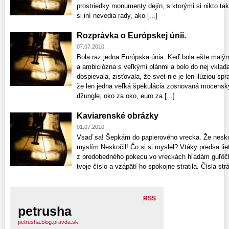
prostriedky monumenty dejín, s ktorými si nikto tak
si iní nevedia rady, ako [...]
Rozprávka o Európskej únii.
07.07.2010
Bola raz jedna Európska únia. Keď bola ešte malým
a ambiciózna s veľkými plánmi a bolo do nej vklada
dospievala, zisťovala, že svet nie je len ilúziou sp
že len jedna veľká špekulácia zosnovaná mocenský
džungle, oko za oko, euro za [...]
Kaviarenské obrázky
01.07.2010
Vsaď sa! Šepkám do papierového vrecka. Že neskoč
myslím Neskočil! Čo si si myslel? Vtáky predsa li
z predobedného pokecu vo vreckách hľadám guľôč
tvoje číslo a vzápätí ho spokojne stratila. Čísla s
RSS
petrusha
petrusha.blog.pravda.sk