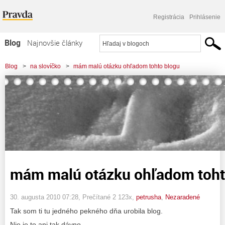
Registrácia
Prihlásenie
Blog
Najnovšie články
Najčítanejšie články
Blog
>
na slovíčko
>
mám malú otázku ohľadom tohto blogu
Najkomentovanejšie články
Zoznam blogov
Komerčné blogy
mám malú otázku ohľadom toht
30. augusta 2010 07:28
, Prečítané 2 123x,
petrusha
,
Nezaradené
Tak som ti tu jedného pekného dňa urobila blog.
Nie je to ani tak dávno.