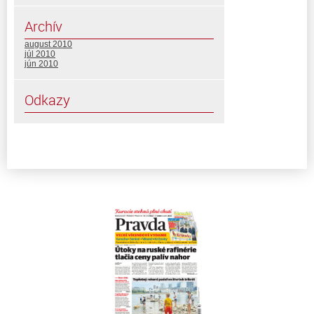
Archív
august 2010
júl 2010
jún 2010
Odkazy